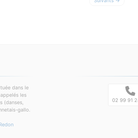
Suivants →
tuée dans le
appelés les
02 99 91 2
es (danses,
netais-gallo.
Redon