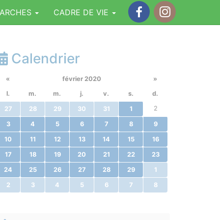
MARCHES
CADRE DE VIE
Facebook
Instagram
Calendrier
«
février 2020
»
l.
m.
m.
j.
v.
s.
d.
2
27
28
29
30
31
1
3
4
5
6
7
8
9
10
11
12
13
14
15
16
17
18
19
20
21
22
23
24
25
26
27
28
29
1
2
3
4
5
6
7
8