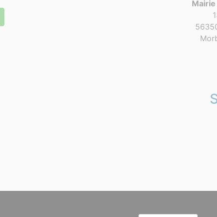
Mairie
1
56350
Morb