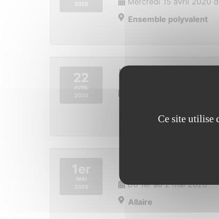
Mercredi 15 avril 2020 
2020
Ensemble polyvalent
l’armoire à jeux
22
AVRIL
Mercredi 22 avril 2020 
2020
Ce site utilis
Festival Az’art 
1er
MAI
Du 1er au 2 mai 2020
2020
Allaire