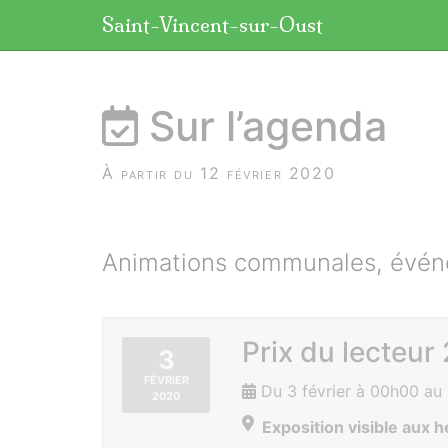
Panneau de gestion des cookies
Saint-Vincent-sur-Oust
aller au contenu
Sur l’agenda
À partir du 12 février 2020
Animations communales, événe
Prix du lecteur
3
FÉVRIER
Du 3 février à 00h00 au
2020
Exposition visible aux h