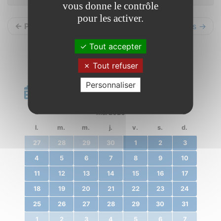
vous donne le contrôle
pour les activer.
← Précédents
Suivants →
Tout accepter
Tout refuser
Personnaliser
Calendrier
«
mai 2020
»
l.
m.
m.
j.
v.
s.
d.
27
28
29
30
1
2
3
4
5
6
7
8
9
10
11
12
13
14
15
16
17
18
19
20
21
22
23
24
25
26
27
28
29
30
31
1
2
3
4
5
6
7