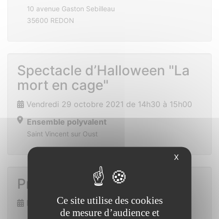
10 avenue Gaston Sebilleau
35600 REDON
Spectacle d’Halloween "La
mort en cage"
Vendredi 29 octobre 2021 de 14h30 à 15h00
Ensemble polyvalent
Saint Vincent sur Oust
X
Prix des lecteurs
Ce site utilise des cookies
Dimanche 7 novembre 2021
de mesure d’audience et