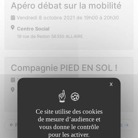
Apéro débat sur la mobilité
Vendredi 8 octobre 2021 de 19h00 à 20h30
Centre Social
19 rue de Redon 56350 ALLAIRE
Compagnie PIED EN SOL !
Samedi 16 octobre 2021 de 15h00 à 17h00
X
Salle de Sport
SAINT VINCENT SUR OUST
Ce site utilise des cookies
de mesure d’audience et
← Précédents
Suivants →
vous donne le contrôle
pour les activer.