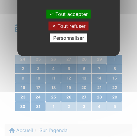
Tout accepter
Calendrier
Tout refuser
Personnaliser
«
mars 2020
»
l.
m.
m.
j.
v.
s.
d.
24
25
26
27
28
29
1
2
3
4
5
6
7
8
9
10
11
12
13
14
15
16
17
18
19
20
21
22
23
24
25
26
27
28
29
30
31
1
2
3
4
5
Accueil
Sur l’agenda