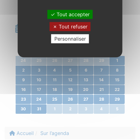
Tout accepter
Calendrier
Tout refuser
Personnaliser
«
mars 2020
»
l.
m.
m.
j.
v.
s.
d.
24
25
26
27
28
29
1
2
3
4
5
6
7
8
9
10
11
12
13
14
15
16
17
18
19
20
21
22
23
24
25
26
27
28
29
30
31
1
2
3
4
5
Accueil
Sur l’agenda