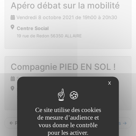
Apéro débat sur la mobilité
Vendredi 8 octobre 2021 de 19h00 à 20h30
Centre Social
19 rue de Redon 56350 ALLAIRE
Compagnie PIED EN SOL !
Samedi 16 octobre 2021 de 15h00 à 17h00
X
Salle de Sport
SAINT VINCENT SUR OUST
Ce site utilise des cookies
de mesure d’audience et
← Précédents
Suivants →
vous donne le contrôle
pour les activer.