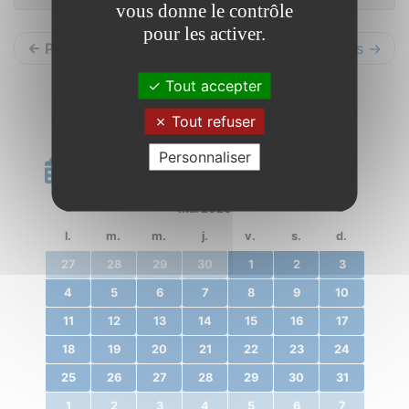
vous donne le contrôle
pour les activer.
← Précédents
Suivants →
Tout accepter
Tout refuser
Personnaliser
Calendrier
«
mai 2020
»
l.
m.
m.
j.
v.
s.
d.
27
28
29
30
1
2
3
4
5
6
7
8
9
10
11
12
13
14
15
16
17
18
19
20
21
22
23
24
25
26
27
28
29
30
31
1
2
3
4
5
6
7