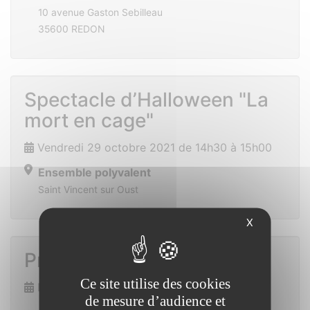
10 avenue Gaston Sebilleau
35600 REDON
Spectacle d’Halloween "La
mort en cage"
Vendredi 29 octobre 2021 de 14h30 à 15h00
Ensemble polyvalent
Saint Vincent sur Oust
X
Prix des lecteurs
Ce site utilise des cookies
Dimanche 7 novembre 2021
de mesure d’audience et