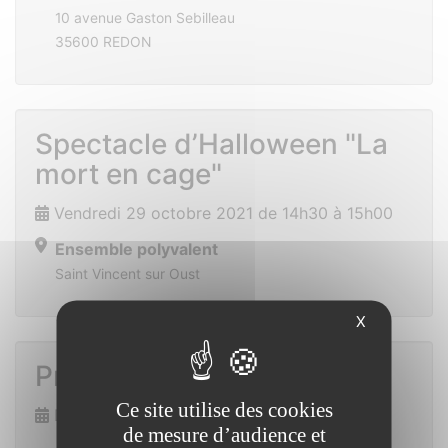
10 avenue Gaston Sebilleau
35600 REDON
Spectacle d’Halloween "La
mort en cage"
Vendredi 29 octobre 2021 de 14h30 à 15h00
Ensemble polyvalent
Saint Vincent sur Oust
X
Prix des lecteurs
Ce site utilise des cookies
Dimanche 7 novembre 2021
de mesure d’audience et