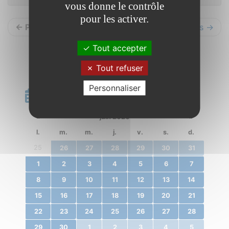
vous donne le contrôle
pour les activer.
← Précédents
Suivants →
Tout accepter
Tout refuser
Personnaliser
Calendrier
«
juin 2020
»
l.
m.
m.
j.
v.
s.
d.
25
26
27
28
29
30
31
1
2
3
4
5
6
7
8
9
10
11
12
13
14
15
16
17
18
19
20
21
22
23
24
25
26
27
28
29
30
1
2
3
4
5