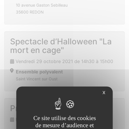
10 avenue Gaston Sebilleau
35600 REDON
Spectacle d’Halloween "La
mort en cage"
Vendredi 29 octobre 2021 de 14h30 à 15h00
Ensemble polyvalent
Saint Vincent sur Oust
X
Prix des lecteurs
Ce site utilise des cookies
Dimanche 7 novembre 2021
de mesure d’audience et