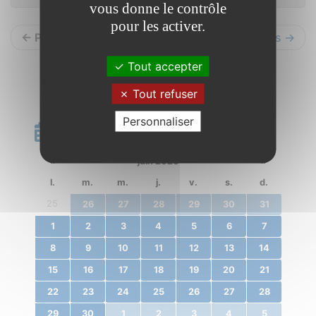
vous donne le contrôle
pour les activer.
← Précédents
Suivants →
Tout accepter
Tout refuser
Personnaliser
Calendrier
«
juin 2020
»
l.
m.
m.
j.
v.
s.
d.
25
26
27
28
29
30
31
1
2
3
4
5
6
7
8
9
10
11
12
13
14
15
16
17
18
19
20
21
22
23
24
25
26
27
28
29
30
1
2
3
4
5