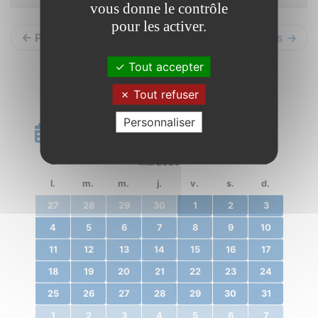
vous donne le contrôle
pour les activer.
← Précédents
Suivants →
Tout accepter
Tout refuser
Personnaliser
Calendrier
«
mai 2020
»
l.
m.
m.
j.
v.
s.
d.
27
28
29
30
1
2
3
4
5
6
7
8
9
10
11
12
13
14
15
16
17
18
19
20
21
22
23
24
25
26
27
28
29
30
31
1
2
3
4
5
6
7