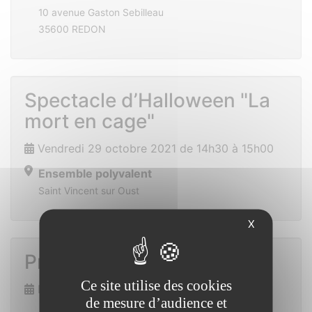
10 avenue Gaston Sebilleau
35600 REDON
Spectacle d’Halloween "La
mort en cage"
Vendredi 29 octobre 2021 de 14h30 à 15h00
Ensemble polyvalent
Saint Vincent sur Oust
X
Prix des lecteurs
Ce site utilise des cookies
Dimanche 7 novembre 2021
de mesure d’audience et