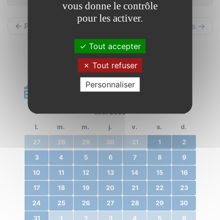
vous donne le contrôle
pour les activer.
← Précédents
Suivants →
Tout accepter
Tout refuser
Personnaliser
Calendrier
«
août 2020
»
l.
m.
m.
j.
v.
s.
d.
27
28
29
30
31
1
2
3
4
5
6
7
8
9
10
11
12
13
14
15
16
17
18
19
20
21
22
23
24
25
26
27
28
29
30
31
1
2
3
4
5
6