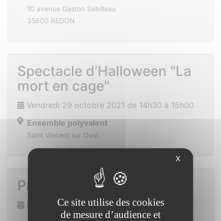
10 avenue Gaston Sebilleau
35600 REDON
Spectacle d’Halloween "La
mort en cage"
Vendredi 29 octobre 2021 de 14h30 à 15h00
Ensemble polyvalent
Saint Vincent sur Oust
X
Prix des lecteurs
Ce site utilise des cookies
Dimanche 7 novembre 2021
de mesure d’audience et