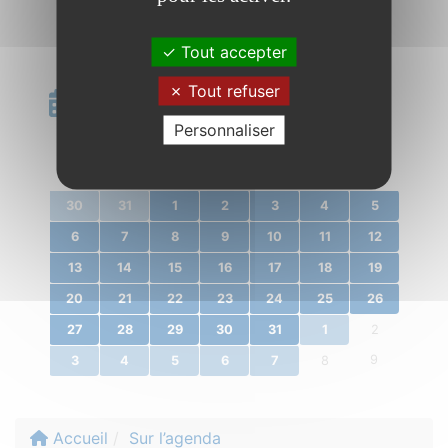
Tout accepter
Tout refuser
Calendrier
Personnaliser
«
janvier 2020
»
l.
m.
m.
j.
v.
s.
d.
30
31
1
2
3
4
5
6
7
8
9
10
11
12
13
14
15
16
17
18
19
20
21
22
23
24
25
26
27
28
29
30
31
1
2
9
3
4
5
6
7
8
Accueil
Sur l’agenda