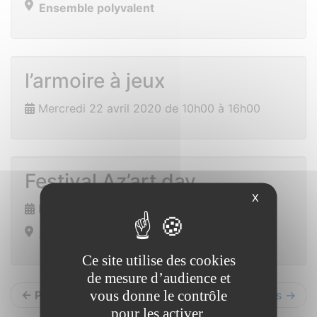
Ensemble polyvalent
l’armoire à jeux
Mercredi 22 avril 2020 de 10h00 à 16h00
Festival Az’art day
X
Du 1er au 2 mai 2020
Allaire
Ce site utilise des cookies
de mesure d’audience et
vous donne le contrôle
← Précédents
Suivants →
pour les activer.