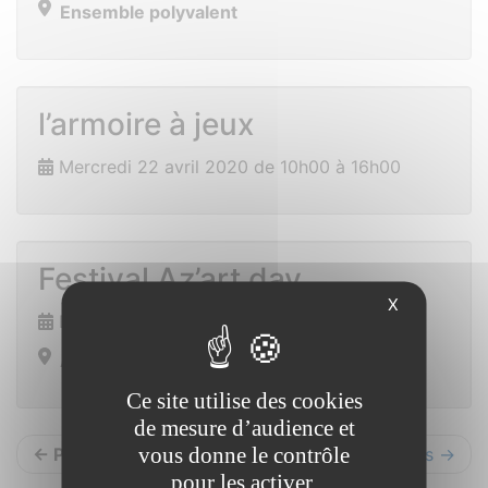
Ensemble polyvalent
l’armoire à jeux
Mercredi 22 avril 2020 de 10h00 à 16h00
Festival Az’art day
X
Du 1er au 2 mai 2020
Allaire
Ce site utilise des cookies
de mesure d’audience et
vous donne le contrôle
← Précédents
Suivants →
pour les activer.