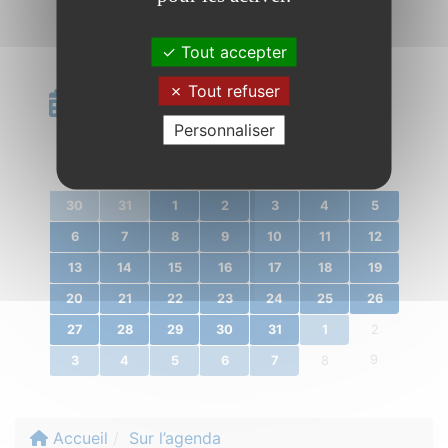
Tout accepter
Tout refuser
Calendrier
Personnaliser
«
janvier 2020
»
l.
m.
m.
j.
v.
s.
d.
30
31
1
2
3
4
5
6
7
8
9
10
11
12
13
14
15
16
17
18
19
20
21
22
23
24
25
26
27
28
29
30
31
1
2
9
3
4
5
6
7
8
Accueil
Sur l’agenda