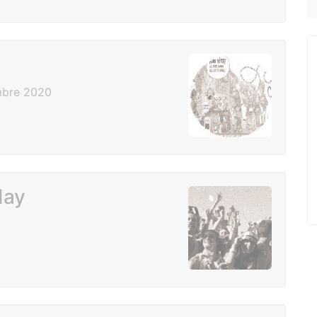
mbre 2020
day