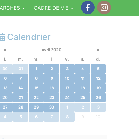
MARCHES
CADRE DE VIE
Facebook
Instagram
Calendrier
«
avril 2020
»
l.
m.
m.
j.
v.
s.
d.
30
31
1
2
3
4
5
6
7
8
9
10
11
12
13
14
15
16
17
18
19
20
21
22
23
24
25
26
27
28
29
30
1
2
3
4
5
6
7
8
9
10