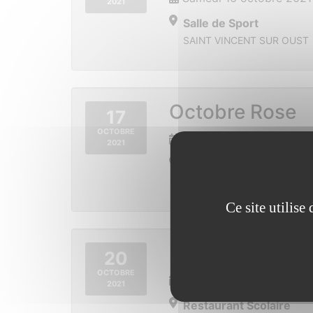
2021
Salle de Sport
SAINT VINCENT SUR OUST
Octobre Rose
17
OCTOBRE
Dimanche 17 octobre 20
2021
Parc Anger
35600 REDON
Ce site utilis
Mutuelle MBA
20
OCTOBRE
Mercredi 20 octobre 20
2021
Restaurant Scolaire