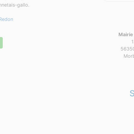
netais-gallo.
Redon
Mairie
1
56350
Morb