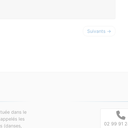
Suivants →
tuée dans le
appelés les
02 99 91 2
es (danses,