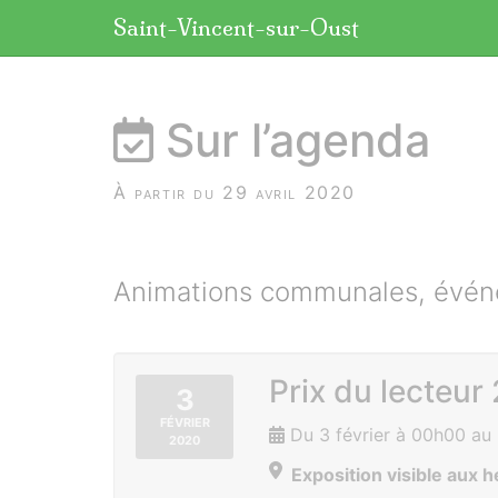
Panneau de gestion des cookies
Saint-Vincent-sur-Oust
aller au contenu
Sur l’agenda
À partir du 29 avril 2020
Animations communales, événe
Prix du lecteur
3
FÉVRIER
Du 3 février à 00h00 au
2020
Exposition visible aux h