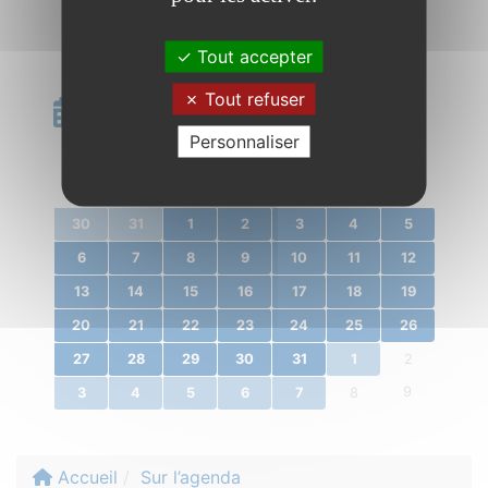
Tout accepter
Tout refuser
Calendrier
Personnaliser
«
janvier 2020
»
l.
m.
m.
j.
v.
s.
d.
30
31
1
2
3
4
5
6
7
8
9
10
11
12
13
14
15
16
17
18
19
20
21
22
23
24
25
26
27
28
29
30
31
1
2
9
3
4
5
6
7
8
Accueil
Sur l’agenda