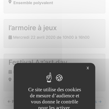
Ensemble polyvalent
l’armoire à jeux
Mercredi 22 avril 2020 de 10h00 à 16h00
Festival Az’art day
X
Du 1er au 2 mai 2020
Allaire
Ce site utilise des cookies
de mesure d’audience et
vous donne le contrôle
← Précédents
Suivants →
pour les activer.