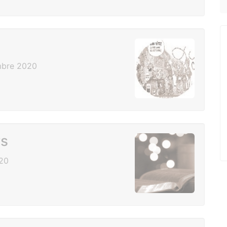
mbre 2020
rs
20