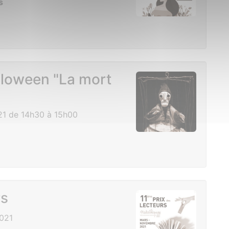
s
lloween "La mort
21 de 14h30 à 15h00
rs
021