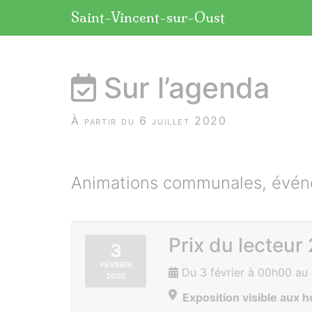
Panneau de gestion des cookies
Saint-Vincent-sur-Oust
aller au contenu
Sur l’agenda
À partir du 6 juillet 2020
Animations communales, événe
Prix du lecteur
3
FÉVRIER
Du 3 février à 00h00 au
2020
Exposition visible aux h