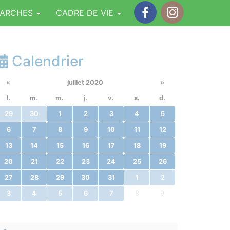
MARCHES
CADRE DE VIE
Facebook
Instagram
Calendrier
«
juillet 2020
»
l.
m.
m.
j.
v.
s.
d.
29
30
1
2
3
4
5
6
7
8
9
10
11
12
13
14
15
16
17
18
19
20
21
22
23
24
25
26
27
28
29
30
31
1
2
3
4
5
6
7
8
9