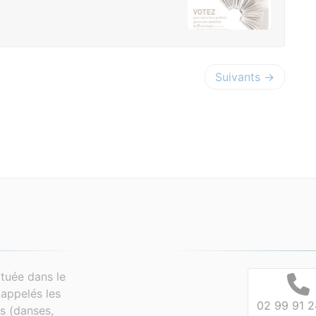
Suivants →
tuée dans le
appelés les
02 99 91 2
es (danses,