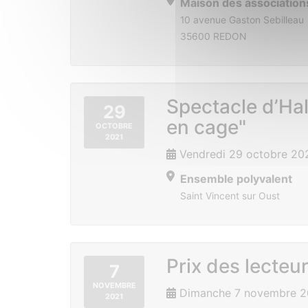
Maison des association
10 avenue Gaston Sebilleau
35600 REDON
Spectacle d’Ha
29
en cage"
OCTOBRE
2021
Vendredi 29 octobre 20
Ensemble polyvalent
Saint Vincent sur Oust
Prix des lecteu
7
NOVEMBRE
Dimanche 7 novembre 2
2021