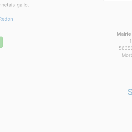
netais-gallo.
Redon
Mairie
1
56350
Morb