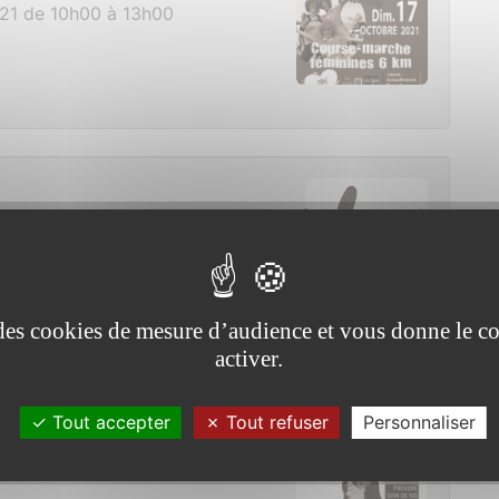
21 de 10h00 à 13h00
21 de 18h00 à 19h00
e des cookies de mesure d’audience et vous donne le co
activer.
 cancers
Tout accepter
Tout refuser
Personnaliser
de 10h00 à 18h00