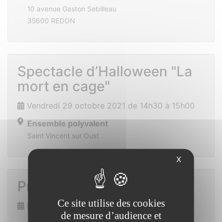
10 avenue Gaston Sebilleau
35600 REDON
Spectacle d’Halloween "La
mort en cage"
Vendredi 29 octobre 2021 de 14h30 à 15h00
Ensemble polyvalent
Saint Vincent sur Oust
X
Prix des lecteurs
Ce site utilise des cookies
Dimanche 7 novembre 2021
de mesure d’audience et