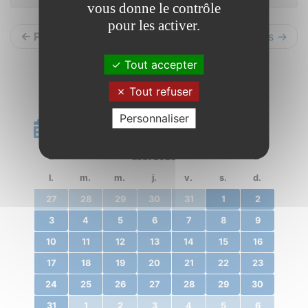
vous donne le contrôle
pour les activer.
← Précédents
Suivants →
Tout accepter
Tout refuser
Personnaliser
Calendrier
«
août 2020
»
l.
m.
m.
j.
v.
s.
d.
27
28
29
30
31
1
2
3
4
5
6
7
8
9
10
11
12
13
14
15
16
17
18
19
20
21
22
23
24
25
26
27
28
29
30
31
1
2
3
4
5
6