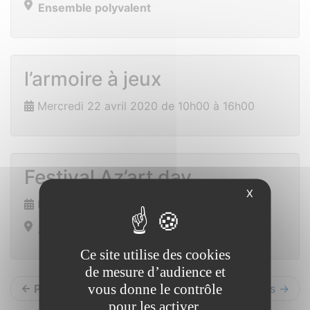
Ensemble polyvalent
l’armoire à jeux
Mercredi 22 avril 2020 de 10h00 à 16h00
Festival Az’art day
X
Du 1er au 2 mai 2020
Allaire
Ce site utilise des cookies
de mesure d’audience et
vous donne le contrôle
← Précédents
Suivants →
pour les activer.