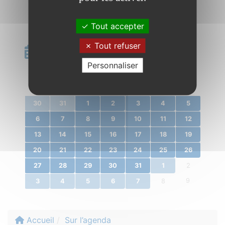
Tout accepter
Tout refuser
Calendrier
Personnaliser
«
janvier 2020
»
l.
m.
m.
j.
v.
s.
d.
30
31
1
2
3
4
5
6
7
8
9
10
11
12
13
14
15
16
17
18
19
20
21
22
23
24
25
26
27
28
29
30
31
1
2
9
3
4
5
6
7
8
Accueil
Sur l’agenda