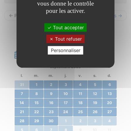
vous donne le contrôle
pour les activer.
← Précédents
Suivants →
Tout accepter
Tout refuser
Personnaliser
Calendrier
«
septembre 2020
»
l.
m.
m.
j.
v.
s.
d.
31
1
2
3
4
5
6
7
8
9
10
11
12
13
14
15
16
17
18
19
20
21
22
23
24
25
26
27
28
29
30
1
2
3
4
5
6
7
8
9
10
11