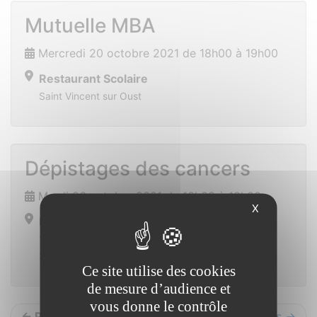
Mutuelle MBA
Mercredi 20 octobre 2021 de 18h00 à 19h00
Restaurant Scolaire
Saint Vincent sur Oust
Dépistages des cancers
Mardi 26 octobre 2021 de 10h00 à 18h00
X
Maison des associations
10 avenue Gaston Sebilleau
35600 REDON
Ce site utilise des cookies
de mesure d’audience et
vous donne le contrôle
← Précédents
Suivants →