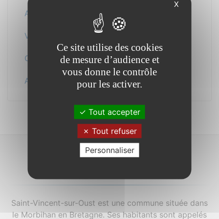
X
Au quotidien
Vos démarches
Ce site utilise des cookies
Cadre de vie
de mesure d’audience et
vous donne le contrôle
Actualité
pour les activer.
Tout accepter
Tout refuser
Personnaliser
À propos...
Saint-Vincent-sur-Oust est une commune située dans
le Morbihan en Bretagne. Ses habitants sont appelés