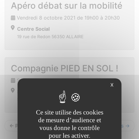
Apéro débat sur la mobilité
Vendredi 8 octobre 2021 de 19h00 à 20h30
Centre Social
19 rue de Redon 56350 ALLAIRE
Compagnie PIED EN SOL !
Samedi 16 octobre 2021 de 15h00 à 17h00
X
Salle de Sport
SAINT VINCENT SUR OUST
Ce site utilise des cookies
de mesure d’audience et
← Précédents
Suivants →
vous donne le contrôle
pour les activer.