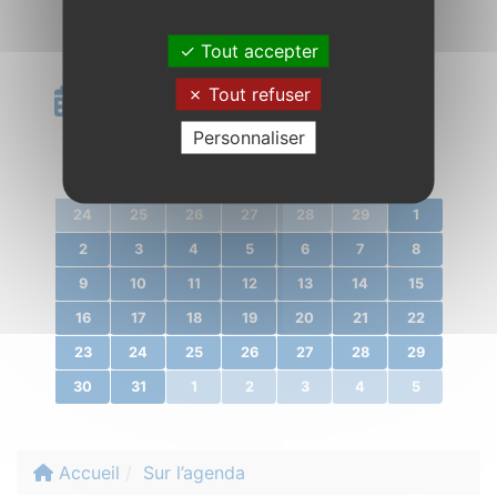
Tout accepter
Calendrier
Tout refuser
Personnaliser
«
mars 2020
»
l.
m.
m.
j.
v.
s.
d.
24
25
26
27
28
29
1
2
3
4
5
6
7
8
9
10
11
12
13
14
15
16
17
18
19
20
21
22
23
24
25
26
27
28
29
30
31
1
2
3
4
5
Accueil
Sur l’agenda