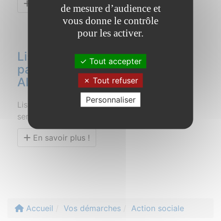
En savoir plus !
de mesure d’audience et
vous donne le contrôle
pour les activer.
Liste des permanences des
Tout accepter
partenaires France services
Allaire
Tout refuser
Personnaliser
Liste des permanences des partenaires France
services Allaire
En savoir plus !
Accueil
Vos démarches
Action sociale