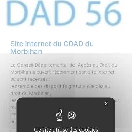
Site internet du CDAD du
Morbihan
Le Conseil Départemental de l’Accès au Droit du
Morbihan a ouvert récemment son site internet
où sont recensés :
l’ensemble des dispositifs gratuits d’accès au
droit du Morbihan,
les formulaires indispensables à télécharger pour
X
toute demande,
les questions aux réponses les plus fréquentes,
un espace (...)
Ce site utilise des cookies