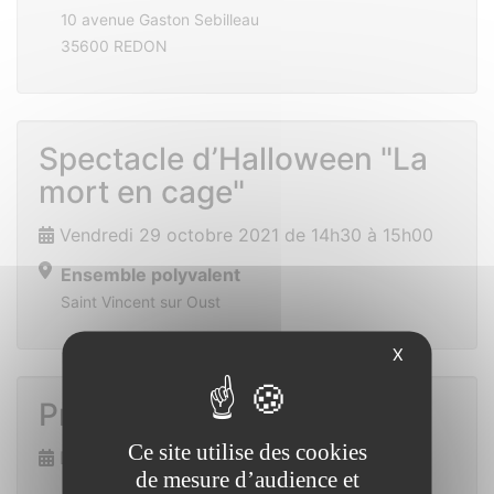
10 avenue Gaston Sebilleau
35600 REDON
Spectacle d’Halloween "La
mort en cage"
Vendredi 29 octobre 2021 de 14h30 à 15h00
Ensemble polyvalent
Saint Vincent sur Oust
X
Prix des lecteurs
Ce site utilise des cookies
Dimanche 7 novembre 2021
de mesure d’audience et