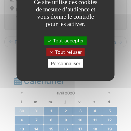
Ce site utilise des cookies
de mesure d’audience et
Ensemble polyvalent
vous donne le contrôle
Saint Vincent sur Oust
pour les activer.
Tout accepter
← Précédents
Suivants →
Tout refuser
Personnaliser
Calendrier
«
avril 2020
»
l.
m.
m.
j.
v.
s.
d.
30
31
1
2
3
4
5
6
7
8
9
10
11
12
13
14
15
16
17
18
19