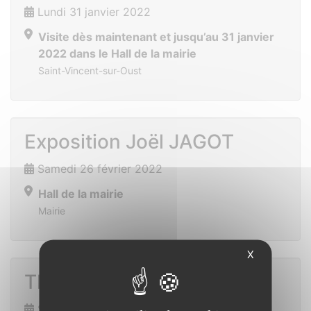
Lundi 31 janvier 2022
Visite dès maintenant et jusqu’au 31 janvier
2022 dans le Hall de la mairie
Saint-Vincent-sur-Oust
Exposition Joël JAGOT
Samedi 26 février 2022
Hall de la mairie
Mairie
X
Théatre
Samedi 12 mars 2022 de 16h00 à 19h00