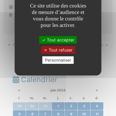
Ce site utilise des cookies
Samedi 11 novembre 2023 de 11h00 à 12h00
de mesure d’audience et
Saint Vincent sur Oust
vous donne le contrôle
Monument aux morts
pour les activer.
Tout accepter
← Précédents
Suivants →
Tout refuser
Personnaliser
Calendrier
«
juin 2023
»
l.
m.
m.
j.
v.
s.
d.
29
30
31
1
2
3
4
5
6
7
8
9
10
11