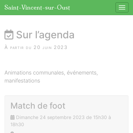
Panneau de gestion des cookies
Saint-Vincent-sur-Oust
Affic
aller au contenu
Sur l’agenda
À partir du 20 juin 2023
Animations communales, événements,
manifestations
Match de foot
Dimanche 24 septembre 2023 de 15h30 à
18h30