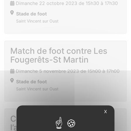
Dimanche 22 octobre 2023 de 15h30 à 17h30
Stade de foot
Saint Vincent sur Oust
Match de foot contre Les
Fougerêts-St Martin
Dimanche 5 novembre 2023 de 15h00 à 17h00
Stade de foot
Saint Vincent sur Oust
X
Commémoration de
l’armistice