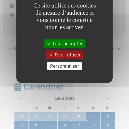
Ce site utilise des cookies
Dimanche 8 octobre 2023
de mesure d’audience et
Ensemble polyvalent
vous donne le contrôle
route de Redon 56350 Saint Vincent sur Oust
pour les activer.
Tout accepter
← Précédents
Suivants →
Tout refuser
Personnaliser
Calendrier
«
juillet 2023
»
l.
m.
m.
j.
v.
s.
d.
26
27
28
29
30
1
2
3
4
5
6
7
8
9