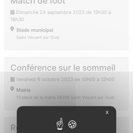
Match de foot
Dimanche 24 septembre 2023 de 15h30 à
18h30
Stade municipal
Saint Vincent sur Oust
Conférence sur le sommeil
Vendredi 6 octobre 2023 de 10h00 à 12h00
Mairie
13 place de la mairie 56350 Saint Vincent sur Oust
X
Repas du CCAS 2023