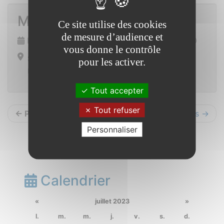
Match de foot
Ce site utilise des cookies
de mesure d’audience et
Dimanche 8 octobre 2023 de 13h30 à 15h30
vous donne le contrôle
Stade municipal
pour les activer.
La Claie
Tout accepter
Tout refuser
← Précédents
Suivants →
Personnaliser
Calendrier
«
juillet 2023
»
l.
m.
m.
j.
v.
s.
d.