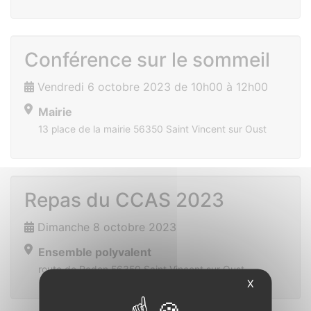
Conférence sur le sommeil
Vendredi 6 octobre 2023 de 10h00 à 12h00
Mairie
13 place de la mairie 56350 Saint Vincent sur Oust
Repas du CCAS 2023
Dimanche 8 octobre 2023
Ensemble polyvalent
route de Redon 56350 Saint Vincent sur Oust
X