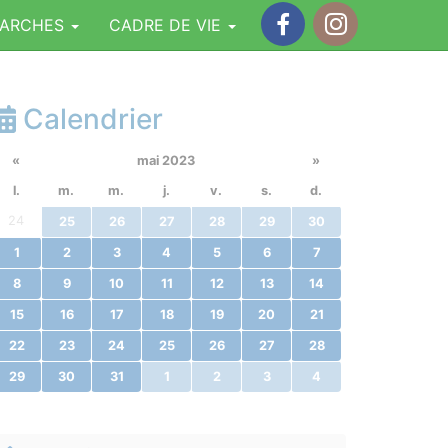
MARCHES
CADRE DE VIE
Facebook
Instagram
Calendrier
«
mai 2023
»
l.
m.
m.
j.
v.
s.
d.
24
25
26
27
28
29
30
1
2
3
4
5
6
7
8
9
10
11
12
13
14
15
16
17
18
19
20
21
22
23
24
25
26
27
28
29
30
31
1
2
3
4