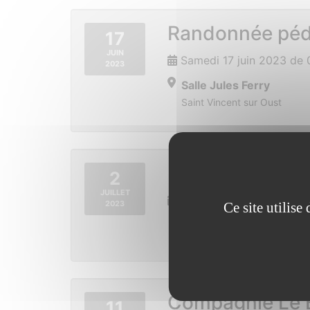
Randonnée péde
17
JUIN
Samedi 17 juin 2023 de
2023
Salle Jules Ferry
Saint Vincent sur Oust
Kermesse de l’
2
JUILLET
Dimanche 2 juillet 2023
2023
Ce site utilis
Compagnie Le 
11