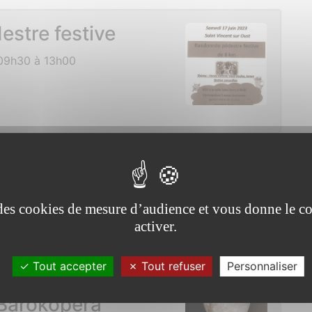
stre festive
 09h30 à 13h00
école
e des cookies de mesure d’audience et vous donne le co
activer.
Tout accepter
Tout refuser
Personnaliser
Barokopéra