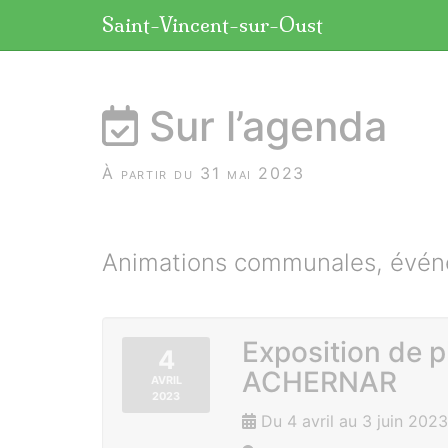
Panneau de gestion des cookies
Saint-Vincent-sur-Oust
aller au contenu
Sur l’agenda
À partir du 31 mai 2023
Animations communales, événe
Exposition de 
4
ACHERNAR
AVRIL
2023
Du 4 avril au 3 juin 2023