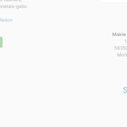
netais-gallo.
Redon
Mairie
1
56350
Morb