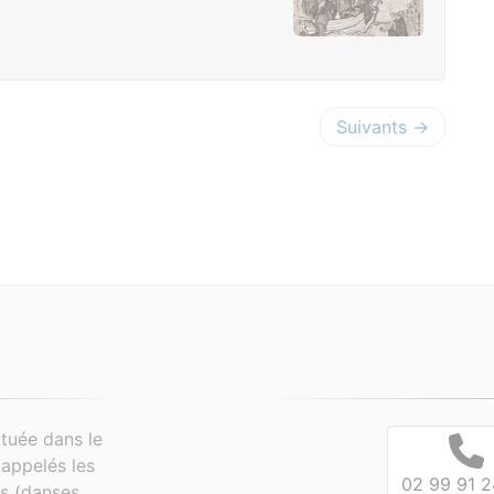
Suivants →
tuée dans le
appelés les
02 99 91 2
es (danses,