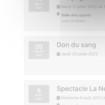
JUILLET
Mardi 11 juillet 2023 de
2023
Salle des sports
route de Redon
Don du sang
20
JUILLET
Jeudi 20 juillet 2023
2023
Spectacle La N
6
AOÛT
Dimanche 6 août 2023 d
2023