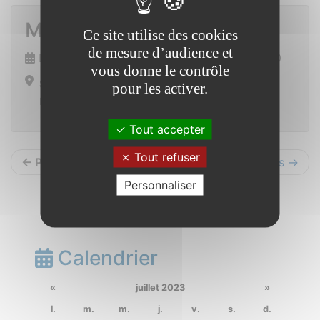
Match de foot
Ce site utilise des cookies
de mesure d’audience et
Dimanche 8 octobre 2023 de 13h30 à 15h30
vous donne le contrôle
Stade municipal
pour les activer.
La Claie
Tout accepter
Tout refuser
← Précédents
Suivants →
Personnaliser
Calendrier
«
juillet 2023
»
l.
m.
m.
j.
v.
s.
d.