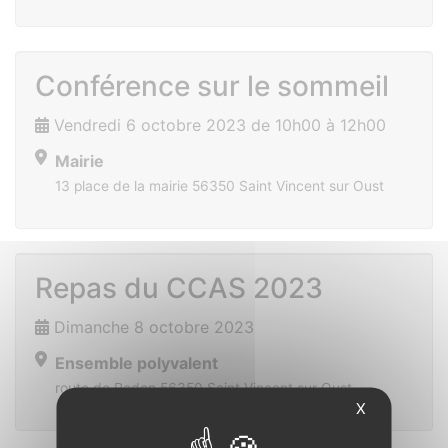
Conférence sur le sommeil
Vendredi 6 octobre 2023 de 10h00 à 12h00
Mairie
13 place de la mairie 56350 Saint Vincent sur Oust
Repas du CCAS 2023
Dimanche 8 octobre 2023
Ensemble polyvalent
route de Redon 56350 Saint Vincent sur Oust
X