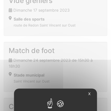
Vide greniers
Dimanche 17 septembre 2023
Salle des sports
route de Redon Saint Vincent sur Oust
Match de foot
Dimanche 24 septembre 2023 de 15h30 à
18h30
Stade municipal
Saint Vincent sur Oust
X
Conférence sur le sommeil