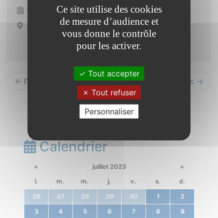
Ce site utilise des cookies
Vendredi 6 octobre 2023 de 10h00 à 12h00
de mesure d’audience et
Mairie
vous donne le contrôle
13 place de la mairie 56350 Saint Vincent sur Oust
pour les activer.
Tout accepter
← Précédents
Suivants →
Tout refuser
Personnaliser
Calendrier
«
juillet 2023
»
l.
m.
m.
j.
v.
s.
d.
26
27
28
29
30
1
2
3
4
5
6
7
8
9