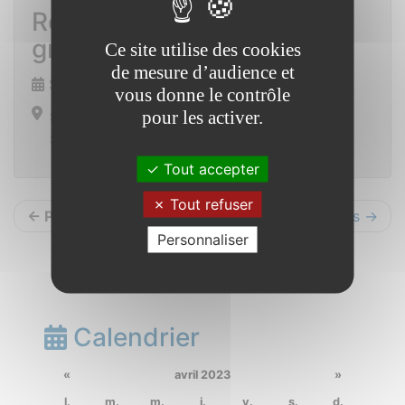
Repas du foot : Cochon
grillé
Ce site utilise des cookies
de mesure d’audience et
Samedi 10 juin 2023 de 19h00 à 23h30
vous donne le contrôle
pour les activer.
Stade municipal
Saint Vincent sur Oust
Tout accepter
Tout refuser
← Précédents
Suivants →
Personnaliser
Calendrier
«
avril 2023
»
l.
m.
m.
j.
v.
s.
d.