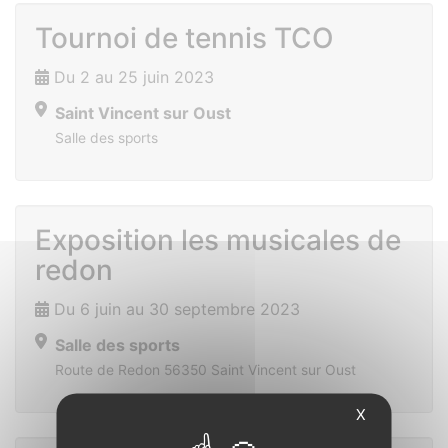
Tournoi de tennis TCO
Du 2 au 25 juin 2023
Saint Vincent sur Oust
Salle des sports
Exposition les musicales de
redon
Du 6 juin au 30 septembre 2023
Salle des sports
Route de Redon 56350 Saint Vincent sur Oust
X