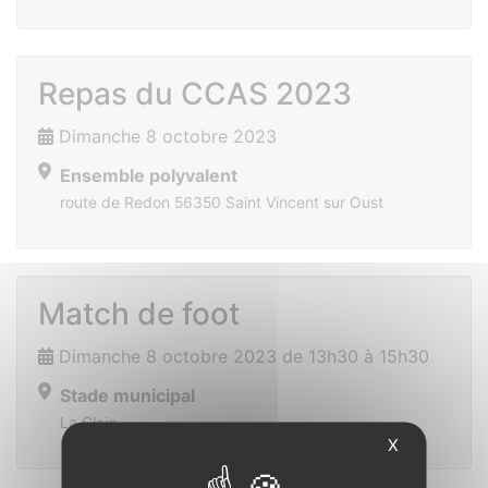
Repas du CCAS 2023
Dimanche 8 octobre 2023
Ensemble polyvalent
route de Redon 56350 Saint Vincent sur Oust
Match de foot
Dimanche 8 octobre 2023 de 13h30 à 15h30
Stade municipal
La Claie
X