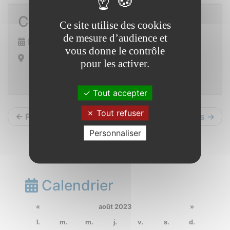
Cuisine pour tous
Ce site utilise des cookies
de mesure d’audience et
Mercredi 11 octobre 2023 de 18h00 à 19h30
vous donne le contrôle
Restaurant scolaire
pour les activer.
Saint Vincent sur Oust
Tout accepter
Tout refuser
← Précédents
Suivants →
Personnaliser
Calendrier
«
août 2023
»
l.
m.
m.
j.
v.
s.
d.