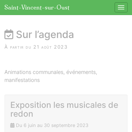
Panneau de gestion des cookies
Saint-Vincent-sur-Oust
Affic
aller au contenu
Sur l’agenda
À partir du 21 août 2023
Animations communales, événements,
manifestations
Exposition les musicales de
redon
Du 6 juin au 30 septembre 2023