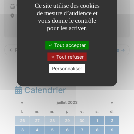
Ce site utilise des cookies
Vendredi 6 octobre 2023 de 10h00 à 12h00
de mesure d’audience et
Mairie
vous donne le contrôle
13 place de la mairie 56350 Saint Vincent sur Oust
pour les activer.
Tout accepter
← Précédents
Suivants →
Tout refuser
Personnaliser
Calendrier
«
juillet 2023
»
l.
m.
m.
j.
v.
s.
d.
26
27
28
29
30
1
2
3
4
5
6
7
8
9