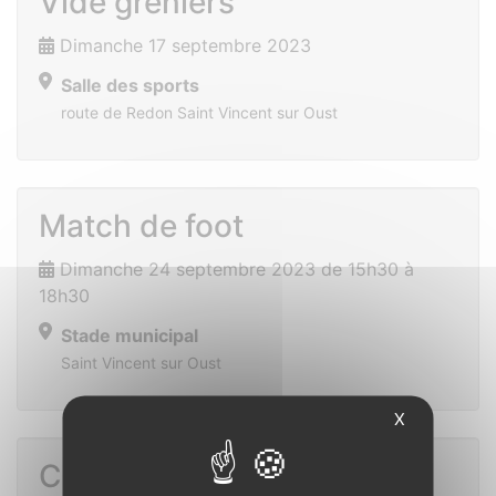
Vide greniers
Dimanche 17 septembre 2023
Salle des sports
route de Redon Saint Vincent sur Oust
Match de foot
Dimanche 24 septembre 2023 de 15h30 à
18h30
Stade municipal
Saint Vincent sur Oust
X
Conférence sur le sommeil