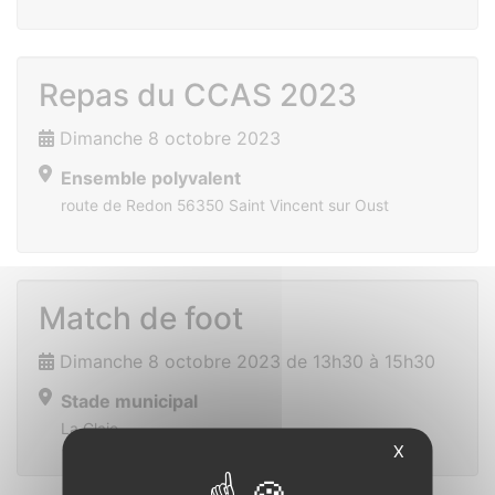
Repas du CCAS 2023
Dimanche 8 octobre 2023
Ensemble polyvalent
route de Redon 56350 Saint Vincent sur Oust
Match de foot
Dimanche 8 octobre 2023 de 13h30 à 15h30
Stade municipal
La Claie
X