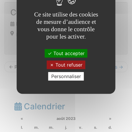
Cuisine pour tous
Ce site utilise des cookies
de mesure d’audience et
Mercredi 11 octobre 2023 de 18h00 à 19h30
vous donne le contrôle
Restaurant scolaire
pour les activer.
Saint Vincent sur Oust
Tout accepter
Tout refuser
← Précédents
Suivants →
Personnaliser
Calendrier
«
août 2023
»
l.
m.
m.
j.
v.
s.
d.