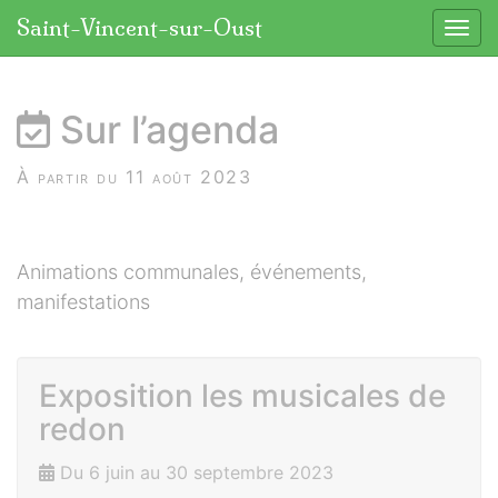
Panneau de gestion des cookies
Saint-Vincent-sur-Oust
Affic
aller au contenu
Sur l’agenda
À partir du 11 août 2023
Animations communales, événements,
manifestations
Exposition les musicales de
redon
Du 6 juin au 30 septembre 2023