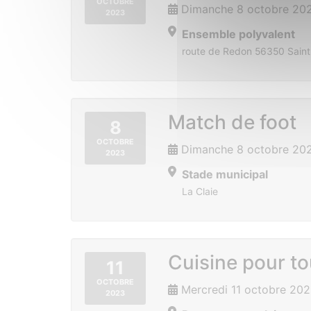
OCTOBRE
Dimanche 8 octobre 20
2023
Ensemble polyvalent
route de Redon 56350 Saint
Match de foot
8
OCTOBRE
Dimanche 8 octobre 202
2023
Stade municipal
La Claie
Cuisine pour t
11
OCTOBRE
Mercredi 11 octobre 202
2023