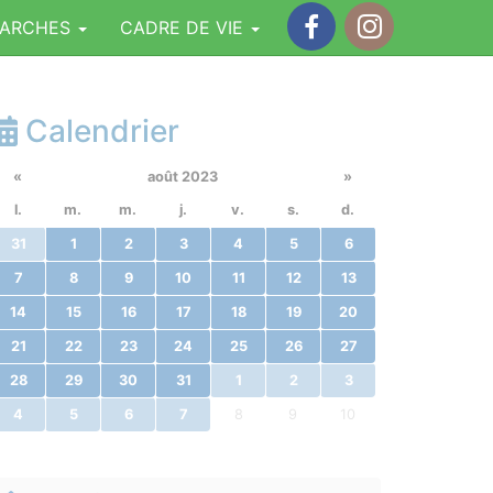
MARCHES
CADRE DE VIE
Facebook
Instagram
Calendrier
«
août 2023
»
l.
m.
m.
j.
v.
s.
d.
31
1
2
3
4
5
6
7
8
9
10
11
12
13
14
15
16
17
18
19
20
21
22
23
24
25
26
27
28
29
30
31
1
2
3
4
5
6
7
8
9
10