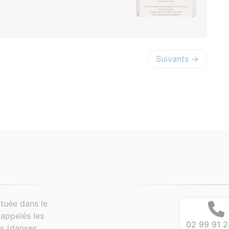
Suivants →
tuée dans le
appelés les
02 99 91 2
es (danses,