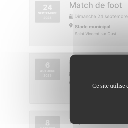
Match de foot
24
SEPTEMBRE
Dimanche 24 septembre
2023
Stade municipal
Saint Vincent sur Oust
Conférence sur
6
OCTOBRE
Vendredi 6 octobre 202
2023
Mairie
Ce site utilis
13 place de la mairie 56350 
Repas du CCA
8