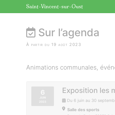
Panneau de gestion des cookies
Saint-Vincent-sur-Oust
aller au contenu
Sur l’agenda
À partir du 19 août 2023
Animations communales, événe
Exposition les 
6
JUIN
Du 6 juin au 30 septem
2023
Salle des sports