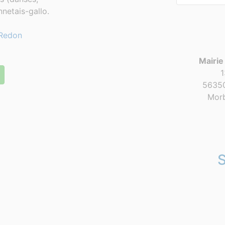
netais-gallo.
Redon
Mairie
1
56350
Morb