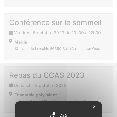
Conférence sur le sommeil
Vendredi 6 octobre 2023 de 10h00 à 12h00
Mairie
13 place de la mairie 56350 Saint Vincent sur Oust
Repas du CCAS 2023
Dimanche 8 octobre 2023
Ensemble polyvalent
route de Redon 56350 Saint Vincent sur Oust
X