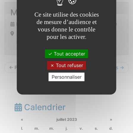
Match de foot
Ce site utilise des cookies
de mesure d’audience et
Dimanche 8 octobre 2023 de 13h30 à 15h30
vous donne le contrôle
Stade municipal
pour les activer.
La Claie
Tout accepter
Tout refuser
← Précédents
Suivants →
Personnaliser
Calendrier
«
juillet 2023
»
l.
m.
m.
j.
v.
s.
d.