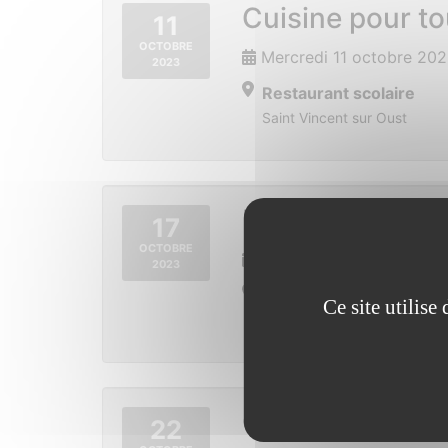
Cuisine pour t
11
OCTOBRE
Mercredi 11 octobre 202
2023
Restaurant scolaire
Saint Vincent sur Oust
Le marsouins 
17
OCTOBRE
Mardi 17 octobre 2023 
2023
Place de la mairie
Ce site utilis
Saint Vincent sur Oust
Octobre Rose
22