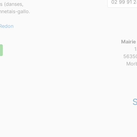
02 99 91 2
es (danses,
netais-gallo.
Redon
Mairie
1
56350
Morb