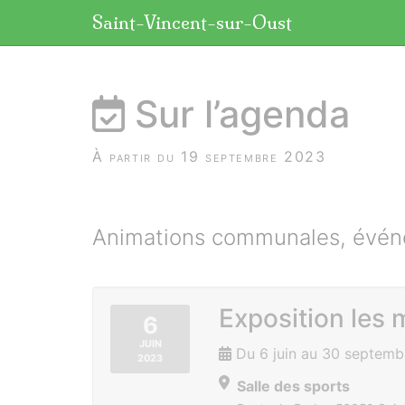
Panneau de gestion des cookies
Saint-Vincent-sur-Oust
aller au contenu
Sur l’agenda
À partir du 19 septembre 2023
Animations communales, événe
Exposition les 
6
JUIN
Du 6 juin au 30 septem
2023
Salle des sports