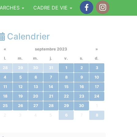
MARCHES
CADRE DE VIE
Facebook
Instagram
Calendrier
«
septembre 2023
»
l.
m.
m.
j.
v.
s.
d.
28
29
30
31
1
2
3
4
5
6
7
8
9
10
11
12
13
14
15
16
17
18
19
20
21
22
23
24
25
26
27
28
29
30
1
2
3
4
5
6
7
8