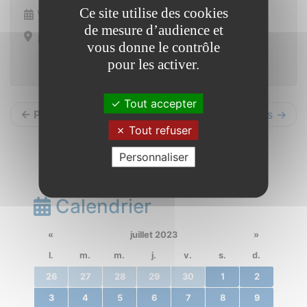
Ce site utilise des cookies
Vendredi 6 octobre 2023 de 10h00 à 12h00
de mesure d’audience et
Mairie
vous donne le contrôle
13 place de la mairie 56350 Saint Vincent sur Oust
pour les activer.
Tout accepter
← Précédents
Suivants →
Tout refuser
Personnaliser
Calendrier
«
juillet 2023
»
l.
m.
m.
j.
v.
s.
d.
26
27
28
29
30
1
2
3
4
5
6
7
8
9