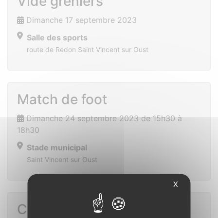
Vide greniers
Dimanche 17 septembre 2023
Salle des sports
route de Redon Saint Vincent sur Oust
Match de foot
Dimanche 24 septembre 2023 de 15h30 à
18h30
Stade municipal
Saint Vincent sur Oust
X
Conférence sur le sommeil