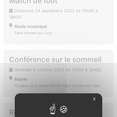
Match de foot
Dimanche 24 septembre 2023 de 15h30 à
18h30
Stade municipal
Saint Vincent sur Oust
Conférence sur le sommeil
Vendredi 6 octobre 2023 de 10h00 à 12h00
Mairie
13 place de la mairie 56350 Saint Vincent sur Oust
X
Repas du CCAS 2023