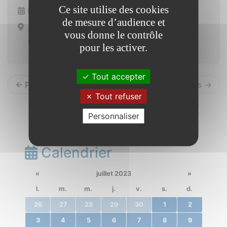
Ce site utilise des cookies
Dimanche 8 octobre 2023
de mesure d’audience et
Ensemble polyvalent
vous donne le contrôle
route de Redon 56350 Saint Vincent sur Oust
pour les activer.
Tout accepter
← Précédents
Suivants →
Tout refuser
Personnaliser
Calendrier
«
juillet 2023
»
l.
m.
m.
j.
v.
s.
d.
26
27
28
29
30
1
2
3
4
5
6
7
8
9