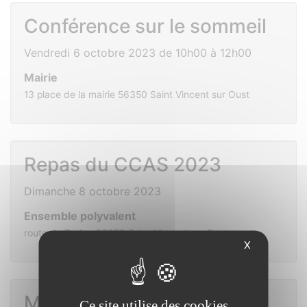
Conférence sur le sommeil
Vendredi 6 octobre 2023 de 10h00 à 12h00
Mairie
13 place de la mairie 56350 Saint Vincent sur Oust
Repas du CCAS 2023
Dimanche 8 octobre 2023
Ensemble polyvalent
route de Redon 56350 Saint Vincent sur Oust
X
Match de foot
Ce site utilise des cookies