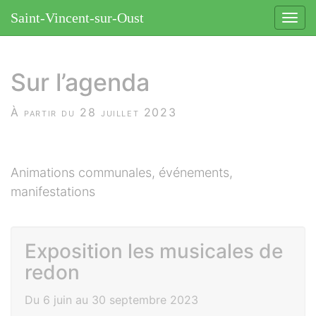
Panneau de gestion des cookies
Saint-Vincent-sur-Oust
Affic
le
aller
menu
au
Sur l’agenda
contenu
À partir du 28 juillet 2023
Animations communales, événements,
manifestations
Exposition les musicales de
redon
Du 6 juin au 30 septembre 2023