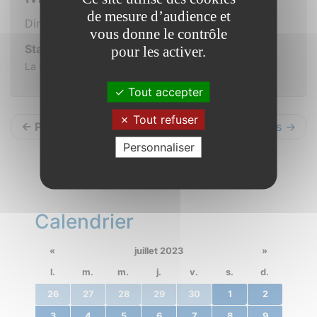
de mesure d’audience et
Dimanche 8 octobre 2023 de 13h30 à 15h30
vous donne le contrôle
Stade municipal
pour les activer.
La Claie
Tout accepter
Tout refuser
← Précédents
Suivants →
Personnaliser
Calendrier
«
juillet 2023
»
l.
m.
m.
j.
v.
s.
d.
26
27
28
29
30
1
2
3
4
5
6
7
8
9