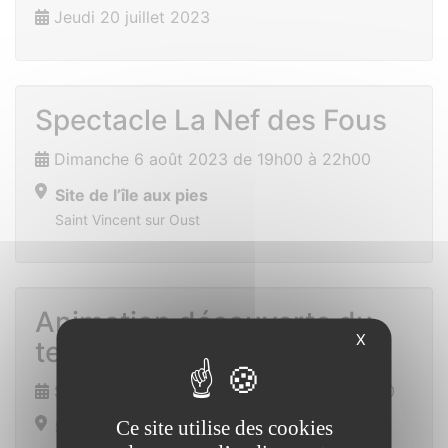
Jeudi 20 juillet 2023
Spectacle La Nef des Fous
Dimanche 6 août 2023 de 19h00 à 22h00
Site de l’île aux pies
Saint Vincent sur Oust
Animation découverte du
X
tennis
Samedi 9 septembre 2023 de 14h00 à 17h00
Ce site utilise des cookies
Salle des sports