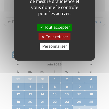
de mesure d’audience et
Saint Vincent sur Oust
vous donne le contrôle
pour les activer.
← Précédents
Suivants →
Tout accepter
Tout refuser
Personnaliser
Calendrier
«
juin 2023
»
l.
m.
m.
j.
v.
s.
d.
29
30
31
1
2
3
4
5
6
7
8
9
10
11
12
13
14
15
16
17
18
19
20
21
22
23
24
25