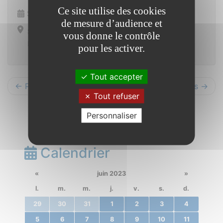
Ce site utilise des cookies
Samedi 11 novembre 2023 de 11h00 à 12h00
de mesure d’audience et
Saint Vincent sur Oust
vous donne le contrôle
Monument aux morts
pour les activer.
Tout accepter
← Précédents
Suivants →
Tout refuser
Personnaliser
Calendrier
«
juin 2023
»
l.
m.
m.
j.
v.
s.
d.
29
30
31
1
2
3
4
5
6
7
8
9
10
11