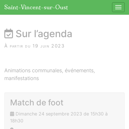
Panneau de gestion des cookies
Saint-Vincent-sur-Oust
Affic
aller au contenu
Sur l’agenda
À partir du 19 juin 2023
Animations communales, événements,
manifestations
Match de foot
Dimanche 24 septembre 2023 de 15h30 à
18h30