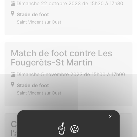
Dimanche 22 octobre 2023 de 15h30 à 17h30
Stade de foot
Saint Vincent sur Oust
Match de foot contre Les
Fougerêts-St Martin
Dimanche 5 novembre 2023 de 15h00 à 17h00
Stade de foot
Saint Vincent sur Oust
X
Commémoration de
l’armistice