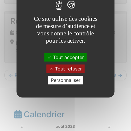
Ce site utilise des cookies
Repas du foot
de mesure d’audience et
Samedi 2 décembre 2023 de 19h00 à 23h30
vous donne le contrôle
pour les activer.
Ensemble polyvalent
Saint Vincent sur Oust
Tout accepter
Tout refuser
← Précédents
Suivants →
Personnaliser
Calendrier
«
août 2023
»