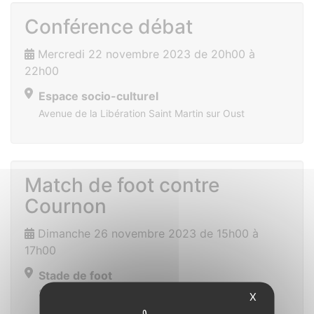
Conférence débat
Mercredi 22 novembre 2023 de 20h00 à
22h00
Espace socio-culturel
Avenue de la Libération Saint Martin sur Oust
Match de foot contre
Cournon
Dimanche 26 novembre 2023 de 15h00 à
17h00
Stade de foot
Saint Vincent sur Oust
X