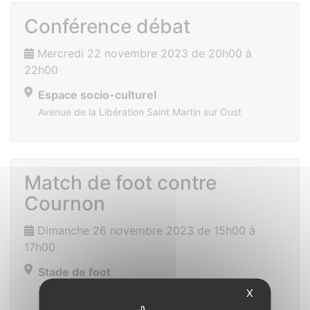
Conférence débat
Mercredi 22 novembre 2023 de 20h00 à
22h00
Espace socio-culturel
Avenue de la Libération Saint Martin sur Oust
Match de foot contre
Cournon
Dimanche 26 novembre 2023 de 15h00 à
17h00
Stade de foot
Saint Vincent sur Oust
X