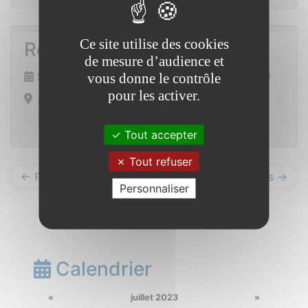
Ce site utilise des cookies
Repas du foot
de mesure d’audience et
Samedi 2 décembre 2023 de 19h00 à 23h30
vous donne le contrôle
pour les activer.
Ensemble polyvalent
Saint Vincent sur Oust
Tout accepter
Tout refuser
← Précédents
Suivants →
Personnaliser
Calendrier
«
juillet 2023
»