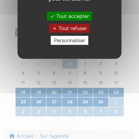
Tout accepter
Tout refuser
Calendrier
Personnaliser
«
novembre 2019
»
l.
m.
m.
j.
v.
s.
d.
28
29
30
1
2
3
31
4
5
6
8
9
10
7
11
12
13
14
15
16
17
18
19
20
21
22
23
24
25
26
27
28
29
30
1
2
3
4
5
6
7
8
Accueil
Sur l’agenda