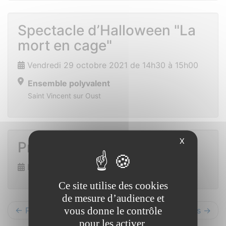
Spectacle d’Halloween "La
mort en cage"
Vendredi 29 octobre 2021 de 14h30 à 15h00
Ensemble polyvalent
Saint Vincent sur Oust
X
Prix des lecteurs
Dimanche 7 novembre 2021
Ce site utilise des cookies
de mesure d’audience et
vous donne le contrôle
← Précédents
Suivants →
pour les activer.