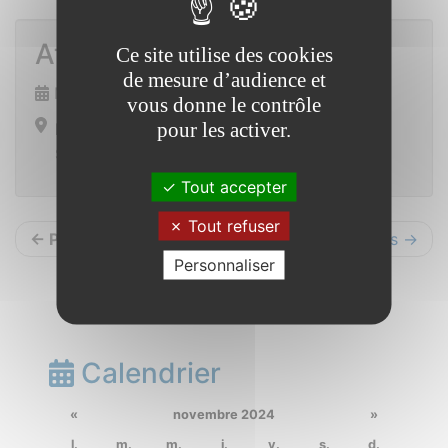
Atelier déco de Noel
Ce site utilise des cookies
de mesure d’audience et
Mardi 24 décembre 2024 de 10h30 à 12h00
vous donne le contrôle
pour les activer.
Mairie Saint Vincent sur Oust
Saint Vincent sur Oust
Tout accepter
Tout refuser
← Précédents
Suivants →
Personnaliser
Calendrier
«
novembre 2024
»
l.
m.
m.
j.
v.
s.
d.