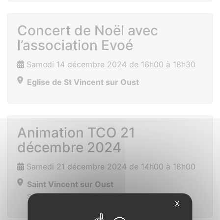
Concert de Noël avec
l’association Evoé
Samedi 14 décembre 2024 de 16h00 à 18h30
Eglise de St Vincent sur Oust
Animation TCO 21
décembre 2024
Samedi 21 décembre 2024 de 14h00 à 18h00
Saint Vincent sur Oust
Salle des sports
X