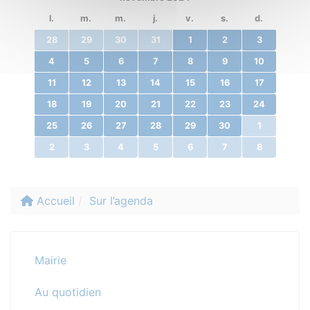
l.
m.
m.
j.
v.
s.
d.
28
29
30
31
1
2
3
4
5
6
7
8
9
10
11
12
13
14
15
16
17
18
19
20
21
22
23
24
25
26
27
28
29
30
1
2
3
4
5
6
7
8
Accueil
Sur l’agenda
Mairie
Au quotidien