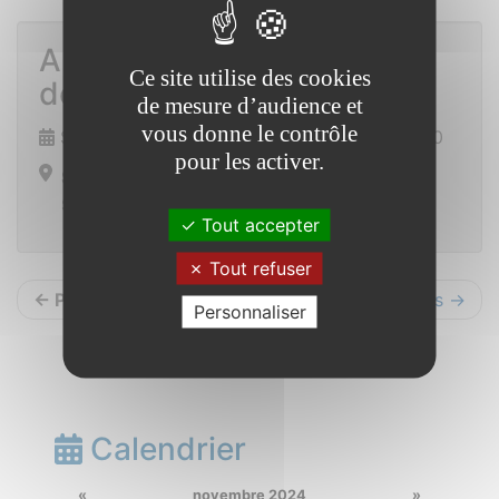
Animation TCO 21
Ce site utilise des cookies
décembre 2024
de mesure d’audience et
vous donne le contrôle
Samedi 21 décembre 2024 de 14h00 à 18h00
pour les activer.
Saint Vincent sur Oust
Salle des sports
Tout accepter
Tout refuser
← Précédents
Suivants →
Personnaliser
Calendrier
«
novembre 2024
»