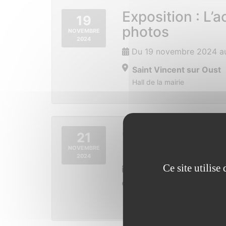
Exposition : L’a
19
photos
NOVEMBRE
2024
Du 19 novembre 2024 au
Saint Vincent sur Oust
Hall de la mairie
Conseil munici
21
2024
NOVEMBRE
2024
Ce site utilis
Jeudi 21 novembre 2024
Saint Vincent sur Oust
Mairie