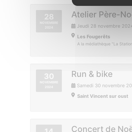
Atelier Père-No
28
NOVEMBRE
Jeudi 28 novembre 2024
2024
Les Fougerêts
A la médiathèque "La Station
Run & bike
30
NOVEMBRE
Samedi 30 novembre 20
2024
Saint Vincent sur oust
Concert de Noël
14