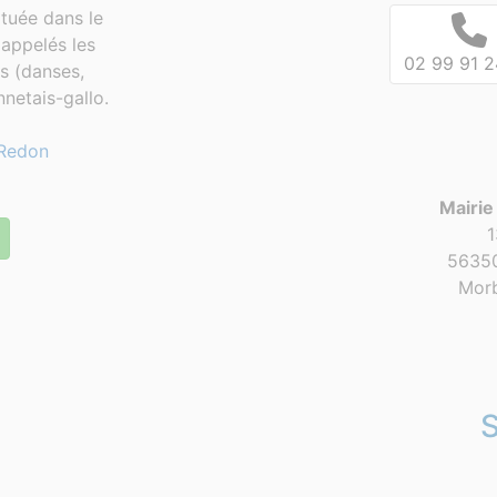
tuée dans le
appelés les
02 99 91 2
es (danses,
netais-gallo.
Redon
Mairie
1
56350
Morb