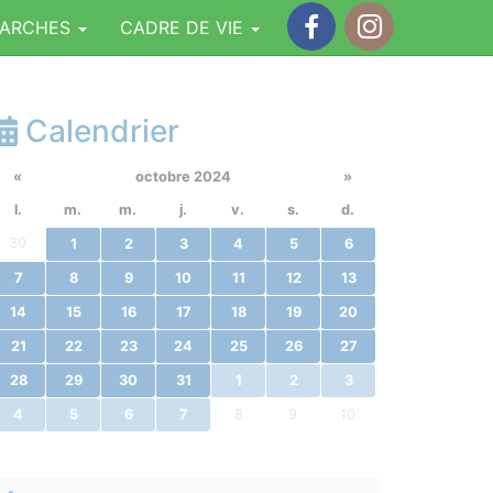
MARCHES
CADRE DE VIE
Facebook
Instagram
Calendrier
«
octobre 2024
»
l.
m.
m.
j.
v.
s.
d.
30
1
2
3
4
5
6
7
8
9
10
11
12
13
14
15
16
17
18
19
20
21
22
23
24
25
26
27
28
29
30
31
1
2
3
4
5
6
7
8
9
10