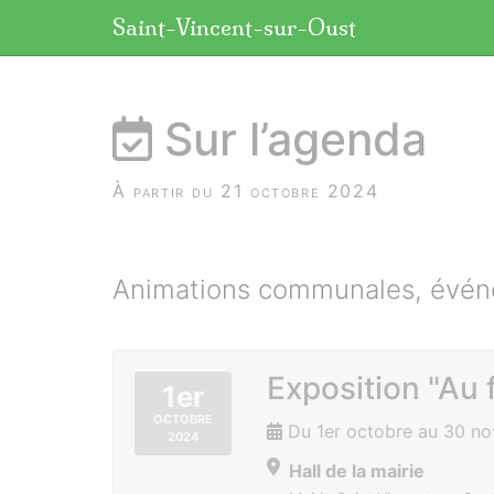
Panneau de gestion des cookies
Saint-Vincent-sur-Oust
aller au contenu
Sur l’agenda
À partir du 21 octobre 2024
Animations communales, événe
Exposition "Au f
1er
OCTOBRE
Du 1er octobre au 30 n
2024
Hall de la mairie