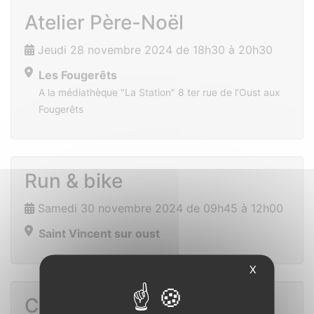
Atelier Père-Noël
Jeudi 28 novembre 2024 de 18h30 à 20h30
Les Fougerêts
A la médiathèque "La Station" 8 ter rue de l’Oust aux
Fougerêts
Run & bike
Samedi 30 novembre 2024 de 09h45 à 12h00
Saint Vincent sur oust
X
Concert de Noël avec