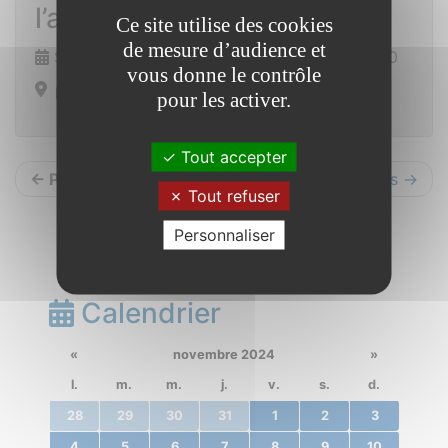
l’association Evoé
Ce site utilise des cookies
de mesure d’audience et
Samedi 14 décembre 2024 de 16h00 à 18h30
vous donne le contrôle
Eglise de St Vincent sur Oust
pour les activer.
Tout accepter
← Précédents
Suivants →
Tout refuser
Personnaliser
Calendrier
«
novembre 2024
»
l.
m.
m.
j.
v.
s.
d.
28
29
30
31
1
2
3
4
5
6
7
8
9
10