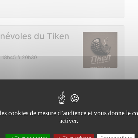
névoles du Tiken
e 18h45 à 20h30
 animaux de l’île
e des cookies de mesure d’audience et vous donne le co
activer.
10h00 à 12h00