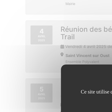
Mairie
Réunion des bé
4
Trail
AVRIL
2025
Vendredi 4 avril 2025 d
Saint Vincent sur Oust
Ensemble Polyvalent
Sur la piste des
5
Ce site utilis
aux pies
AVRIL
2025
Samedi 5 avril 2025 de 