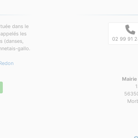
tuée dans le
appelés les
02 99 91 2
es (danses,
netais-gallo.
Redon
Mairie
1
56350
Morb