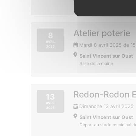
Bains sur Oust
Atelier poterie
8
AVRIL
Mardi 8 avril 2025 de 1
2025
Saint Vincent sur Oust
Salle de la mairie
Redon-Redon Ep
13
AVRIL
Dimanche 13 avril 2025
2025
Saint Vincent sur Oust
Départ au stade municipal d