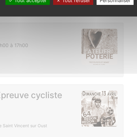
Tout accepter
Tout refuser
Personnaliser
5h00 à 17h00
reuve cycliste
e Saint Vincent sur Oust