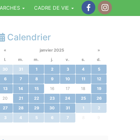
MARCHES
CADRE DE VIE
Facebook
Instagram
Calendrier
«
janvier 2025
»
l.
m.
m.
j.
v.
s.
d.
30
31
1
2
3
4
5
6
7
8
9
10
11
12
13
14
15
16
17
18
19
20
21
22
23
24
25
26
27
28
29
30
31
1
2
3
4
5
6
7
8
9