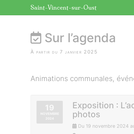
Panneau de gestion des cookies
Saint-Vincent-sur-Oust
aller au contenu
Sur l’agenda
À partir du 7 janvier 2025
Animations communales, événe
Exposition : L’a
19
photos
NOVEMBRE
2024
Du 19 novembre 2024 au