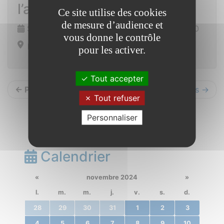
l’association Evoé
Ce site utilise des cookies
de mesure d’audience et
Samedi 14 décembre 2024 de 16h00 à 18h30
vous donne le contrôle
Eglise de St Vincent sur Oust
pour les activer.
Tout accepter
← Précédents
Suivants →
Tout refuser
Personnaliser
Calendrier
«
novembre 2024
»
l.
m.
m.
j.
v.
s.
d.
28
29
30
31
1
2
3
4
5
6
7
8
9
10