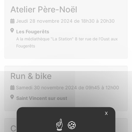
Atelier Père-Noël
Jeudi 28 novembre 2024 de 18h30 à 20h30
Les Fougerêts
A la médiathèque "La Station" 8 ter rue de l’Oust aux
Fougerêts
Run & bike
Samedi 30 novembre 2024 de 09h45 à 12h00
Saint Vincent sur oust
X
Concert de Noël avec